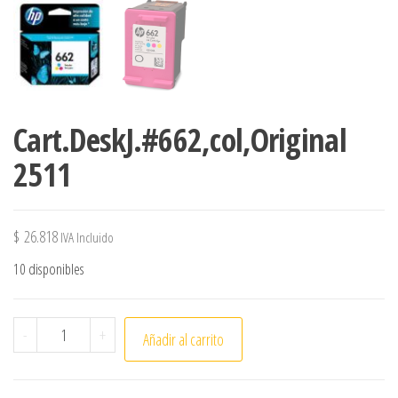
Cart.DeskJ.#662,col,Original
2511
$
26.818
IVA Incluido
10 disponibles
Cart.DeskJ.#662,col,Original 2511 cantidad
-
+
Añadir al carrito