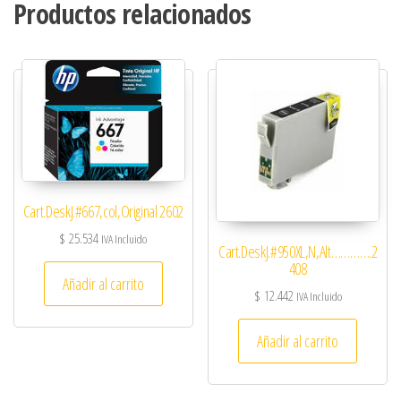
Productos relacionados
Cart.DeskJ.#667,col,Original 2602
$
25.534
IVA Incluido
Cart.DeskJ.#950XL,N,Alt………….2
408
Añadir al carrito
$
12.442
IVA Incluido
Añadir al carrito