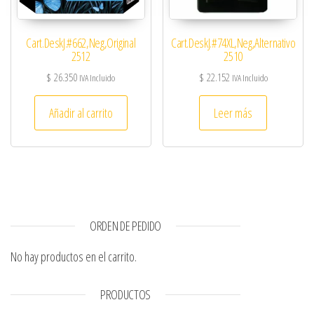
Cart.DeskJ.#662,Neg,Original
Cart.DeskJ.#74XL,Neg,Alternativo
2512
2510
$
26.350
$
22.152
IVA Incluido
IVA Incluido
Añadir al carrito
Leer más
ORDEN DE PEDIDO
No hay productos en el carrito.
PRODUCTOS