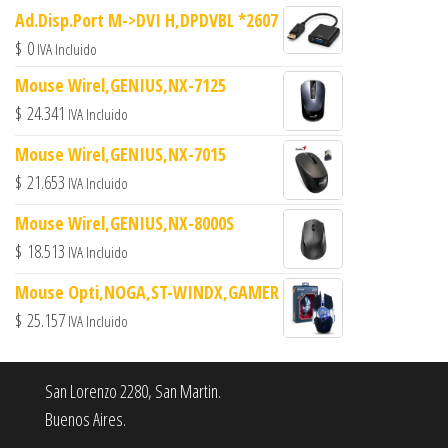
Ad.Disp.Port M->DVI H,DPDVBL *2607
$
0
IVA Incluido
Mouse Wirel,GENIUS,NX-7125
$
24.341
IVA Incluido
Mouse Wirel,GENIUS,NX-7015
$
21.653
IVA Incluido
Mouse Wirel,GENIUS,NX-8000S
$
18.513
IVA Incluido
Mouse Opti,NOGA,ST-WINDX,GAMER
$
25.157
IVA Incluido
San Lorenzo 2280, San Martin.
Buenos Aires.