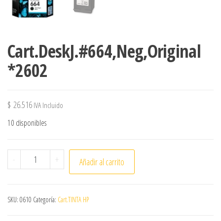
Cart.DeskJ.#664,Neg,Original
*2602
$
26.516
IVA Incluido
10 disponibles
Cart.DeskJ.#664,Neg,Original *2602 cantidad
-
+
Añadir al carrito
SKU:
0610
Categoría:
Cart.TINTA HP