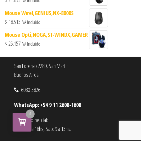
$
21.653
IVA Incluido
Mouse Wirel,GENIUS,NX-8000S
$
18.513
IVA Incluido
Mouse Opti,NOGA,ST-WINDX,GAMER
$
25.157
IVA Incluido
San Lorenzo 2280, San Martin.
Buenos Aires.
6080-5826
WhatsApp: +54 9 11 2608-1608
0
Horario comercial:
Lu a Vi : 9 a 18hs, Sab: 9 a 13hs.