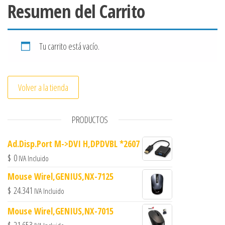
Resumen del Carrito
Tu carrito está vacío.
Volver a la tienda
PRODUCTOS
Ad.Disp.Port M->DVI H,DPDVBL *2607
$
0
IVA Incluido
Mouse Wirel,GENIUS,NX-7125
$
24.341
IVA Incluido
Mouse Wirel,GENIUS,NX-7015