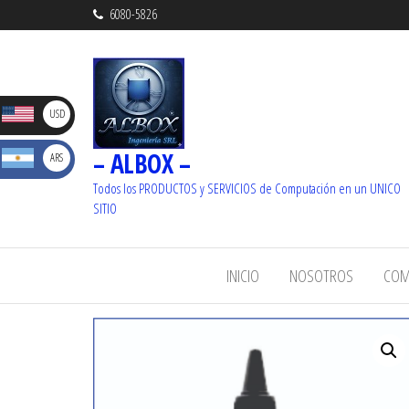
6080-5826
D
USD
– ALBOX –
S
ARS
_ U$S
Dolare
Todos los PRODUCTOS y SERVICIOS de Computación en un UNICO
_ $
SITIO
s
Pesos
INICIO
NOSOTROS
COM