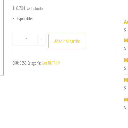
$
6.704
IVA Incluido
5 disponibles
A
$
Botella HP,GT51-53,Neg,Alternativo *2604 cantidad
-
+
M
Añadir al carrito
$
M
SKU:
0653
Categoría:
Cart.TINTA HP
$
M
$
M
$