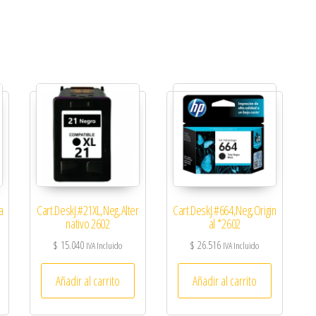
a
Cart.DeskJ.#21XL,Neg,Alter
Cart.DeskJ.#664,Neg,Origin
nativo 2602
al *2602
$
15.040
$
26.516
IVA Incluido
IVA Incluido
Añadir al carrito
Añadir al carrito