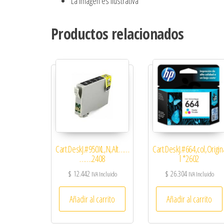
La imágen es ilustrativa
Productos relacionados
Cart.DeskJ.#950XL,N,Alt……
Cart.DeskJ.#664,col,Origin
…….2408
l *2602
$
12.442
$
26.304
IVA Incluido
IVA Incluido
Añadir al carrito
Añadir al carrito