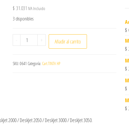
$
31.031
IVA Incluido
3 disponibles
A
$
Cart.DeskJ.#122XL,col,Alternativo *2604 cantidad
-
+
M
Añadir al carrito
$
M
SKU:
0641
Categoría:
Cart.TINTA HP
$
M
$
M
$
kJet 2000 / DeskJet 2050 / DeskJet 3000 / DeskJet 3050.