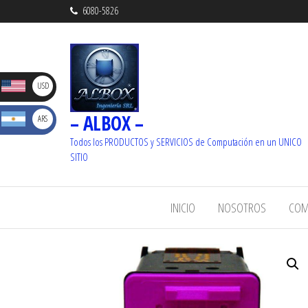
6080-5826
D
USD
– ALBOX –
S
ARS
_ U$S
Dolare
Todos los PRODUCTOS y SERVICIOS de Computación en un UNICO
_ $
SITIO
s
Pesos
INICIO
NOSOTROS
COM