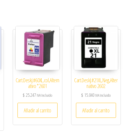
Cart.DeskJ.#60XL,col,Altern
Cart.DeskJ.#21XL,Neg,Alter
ativo *2601
nativo 2602
$
25.247
$
15.040
IVA Incluido
IVA Incluido
Añadir al carrito
Añadir al carrito