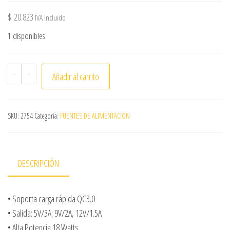
$
20.823
IVA Incluido
1 disponibles
Carg.USB,micr,QC3,c/c,FU53UQM *2303 cantidad
-
+
Añadir al carrito
SKU:
2754
Categoría:
FUENTES DE ALIMENTACION
DESCRIPCIÓN
• Soporta carga rápida QC3.0
• Salida: 5V/3A; 9V/2A, 12V/1.5A
• Alta Potencia 18 Watts