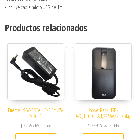
• Incluye cable micro USB de 1m
Productos relacionados
Fuente 19.5V-3.33A,4.5×3.0m,65-
PowerBank,USB-
9 2601
A/C,10.000mAH,22.5W,c/display
$
32.797
$
33.915
IVA Incluido
IVA Incluido