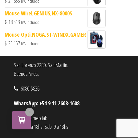
$
21.653
IVA Incluido
Mouse Wirel,GENIUS,NX-8000S
$
18.513
IVA Incluido
Mouse Opti,NOGA,ST-WINDX,GAMER
$
25.157
IVA Incluido
San Lorenzo 2280, San Martin.
Buenos Aires.
6080-5826
WhatsApp: +54 9 11 2608-1608
0
Horario comercial:
Lu a Vi : 9 a 18hs, Sab: 9 a 13hs.