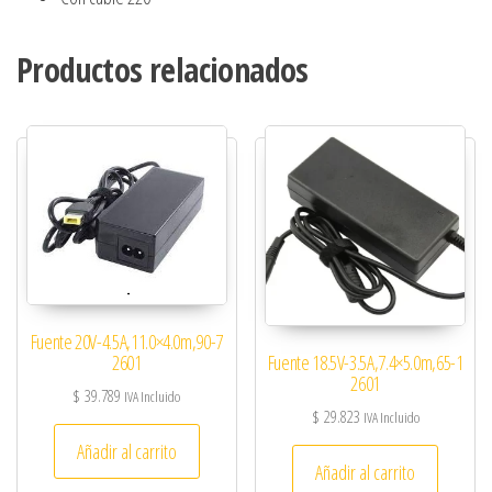
Productos relacionados
Fuente 20V-4.5A,11.0×4.0m,90-7
Fuente 18.5V-3.5A,7.4×5.0m,65-1
2601
2601
$
39.789
IVA Incluido
$
29.823
IVA Incluido
Añadir al carrito
Añadir al carrito