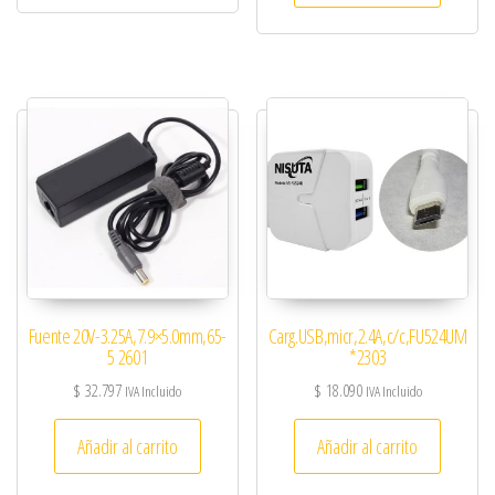
Fuente 20V-3.25A,7.9×5.0mm,65-
Carg.USB,micr,2.4A,c/c,FU524UM
5 2601
*2303
$
32.797
$
18.090
IVA Incluido
IVA Incluido
Añadir al carrito
Añadir al carrito