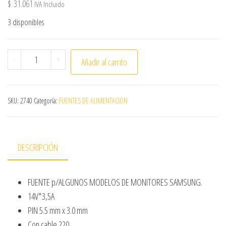
$
31.061
IVA Incluido
3 disponibles
Fuente 14V-3.5A,5.5x3.0mm,p/mon,SAM 2601 cantidad
-
+
Añadir al carrito
SKU:
2740
Categoría:
FUENTES DE ALIMENTACION
DESCRIPCIÓN
FUENTE p/ALGUNOS MODELOS DE MONITORES SAMSUNG.
14V*3,5A
PIN 5.5 mm x 3.0 mm
Con cable 220