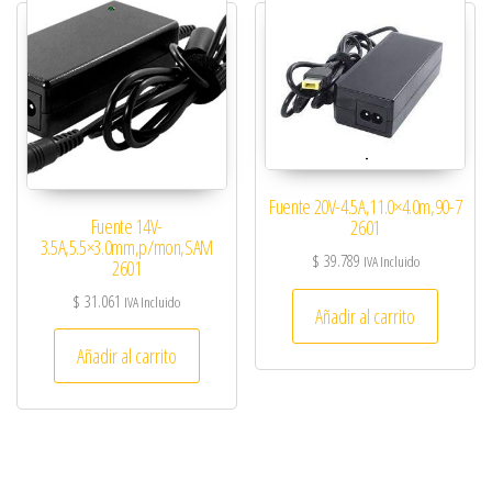
Fuente 20V-4.5A,11.0×4.0m,90-7
Fuente 14V-
2601
3.5A,5.5×3.0mm,p/mon,SAM
$
39.789
IVA Incluido
2601
$
31.061
IVA Incluido
Añadir al carrito
Añadir al carrito