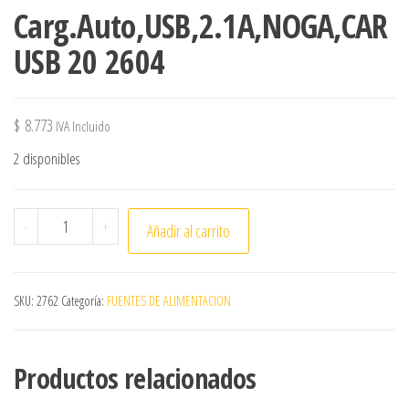
Carg.Auto,USB,2.1A,NOGA,CAR
USB 20 2604
$
8.773
IVA Incluido
2 disponibles
Carg.Auto,USB,2.1A,NOGA,CAR USB 20 2604 cantidad
-
+
Añadir al carrito
SKU:
2762
Categoría:
FUENTES DE ALIMENTACION
Productos relacionados