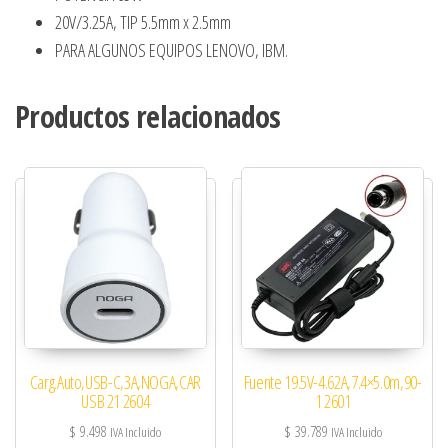
20V/3.25A, TIP 5.5mm x 2.5mm
PARA ALGUNOS EQUIPOS LENOVO, IBM.
Productos relacionados
Carg.Auto,USB-C,3A,NOGA,CAR
Fuente 19.5V-4.62A,7.4×5.0m,90-
USB 21 2604
1 2601
$
9.498
$
39.789
IVA Incluido
IVA Incluido