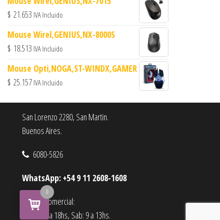
Mouse Wirel,GENIUS,NX-7015
$
21.653
IVA Incluido
Mouse Wirel,GENIUS,NX-8000S
$
18.513
IVA Incluido
Mouse Opti,NOGA,ST-WINDX,GAMER
$
25.157
IVA Incluido
San Lorenzo 2280, San Martin.
Buenos Aires.
6080-5826
WhatsApp: +54 9 11 2608-1608
0
Horario comercial:
Lu a Vi : 9 a 18hs, Sab: 9 a 13hs.