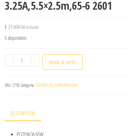
3.25A,5.5×2.5m,65-6 2601
$
31.604
IVA Incluido
5 disponibles
Fuente 20V-3.25A,5.5x2.5m,65-6 2601 cantidad
-
+
Añadir al carrito
SKU:
2718
Categoría:
FUENTES DE ALIMENTACION
DESCRIPCIÓN
POTENCIA 65W