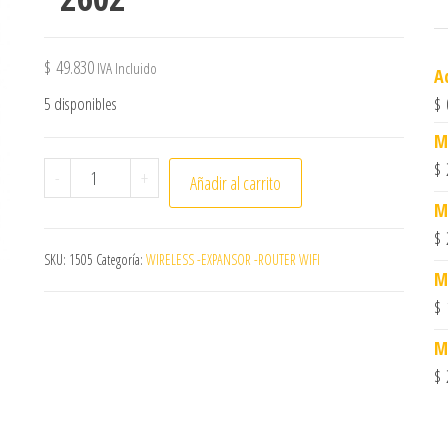
$
49.830
IVA Incluido
A
5 disponibles
$
M
$
Extensor de Rango,TPLINK,RE200 *2602 cantidad
-
+
Añadir al carrito
M
$
SKU:
1505
Categoría:
WIRELESS -EXPANSOR -ROUTER WIFI
M
$
M
$