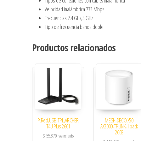
Tipos de conexiones con cable/Inalámbrica
Velocidad inalámbrica 733 Mbps
Frecuencias 2.4 GHz,5 GHz
Tipo de frecuencia banda doble
Productos relacionados
P.Red,USB,TPL,ARCHER
MESH,DECO X50
T4U Plus 2601
AX3000,TPLINK,1 pack
2602
$
55.870
IVA Incluido