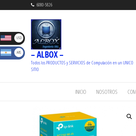
6080-5826
D
USD
– ALBOX –
S
ARS
_ U$S
Dolare
Todos los PRODUCTOS y SERVICIOS de Computación en un UNICO
_ $
SITIO
s
Pesos
INICIO
NOSOTROS
COM