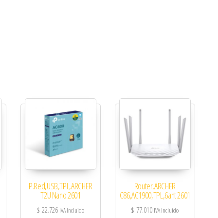
P.Red,USB,TPL,ARCHER
Router,ARCHER
T2U Nano 2601
C86,AC1900,TPL,6ant 2601
$
22.726
$
77.010
IVA Incluido
IVA Incluido