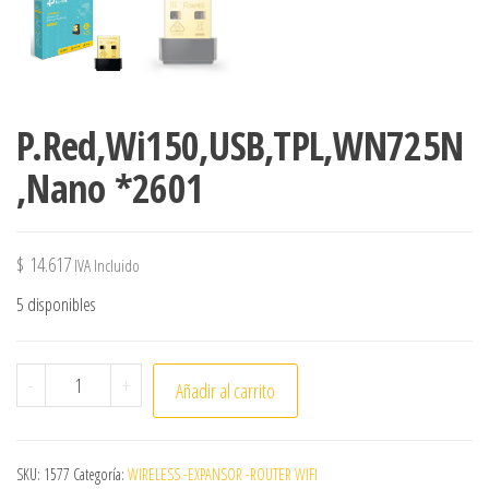
P.Red,Wi150,USB,TPL,WN725N
,Nano *2601
$
14.617
IVA Incluido
5 disponibles
P.Red,Wi150,USB,TPL,WN725N,Nano *2601 cantidad
-
+
Añadir al carrito
SKU:
1577
Categoría:
WIRELESS -EXPANSOR -ROUTER WIFI