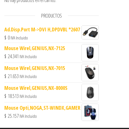
No hay productos en el carrito.
PRODUCTOS
Ad.Disp.Port M->DVI H,DPDVBL *2607
$
0
IVA Incluido
Mouse Wirel,GENIUS,NX-7125
$
24.341
IVA Incluido
Mouse Wirel,GENIUS,NX-7015
$
21.653
IVA Incluido
Mouse Wirel,GENIUS,NX-8000S
$
18.513
IVA Incluido
Mouse Opti,NOGA,ST-WINDX,GAMER
$
25.157
IVA Incluido