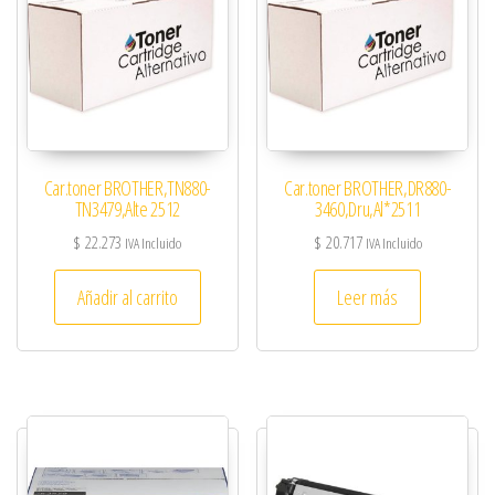
Car.toner BROTHER,TN880-
Car.toner BROTHER,DR880-
TN3479,Alte 2512
3460,Dru,Al*2511
$
22.273
$
20.717
IVA Incluido
IVA Incluido
Añadir al carrito
Leer más