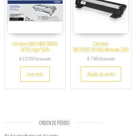
Car.toner BROTHER,TN880-
Car.toner
3479,Origin*2605
BROTHER,TN1060,Alternativ 2605
$
212.910
$
7.565
IVA Incluido
IVA Incluido
Leer más
Añadir al carrito
ORDEN DE PEDIDO