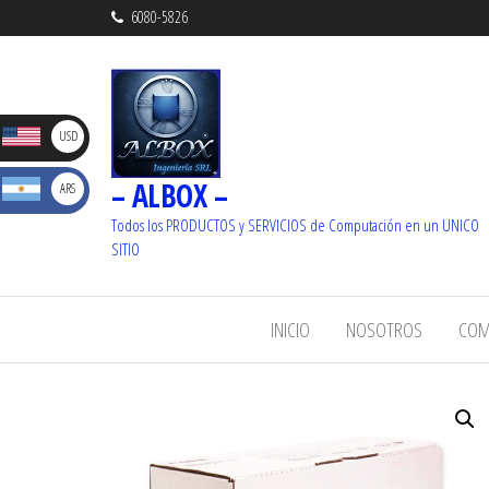
6080-5826
D
USD
– ALBOX –
S
ARS
_ U$S
Dolare
Todos los PRODUCTOS y SERVICIOS de Computación en un UNICO
_ $
SITIO
s
Pesos
INICIO
NOSOTROS
COM