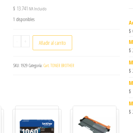
$
13.741
IVA Incluido
1 disponibles
A
$
Car.toner BROTHER,DR420-450,Drum,Al 2601 cantida
-
+
M
Añadir al carrito
$
M
SKU:
1929
Categoría:
Cart. TONER BROTHER
$
M
$
M
$