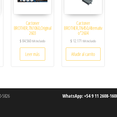
Car.toner
Car.toner
BROTHER,TN1060,Original
BROTHER,TN450,Alternativ
2603
o*2604
$
84.560
$
12.171
IVA Incluido
IVA Incluido
Leer más
Añadir al carrito
-5826
WhatsApp: +54 9 11 2608-160