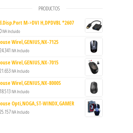
PRODUCTOS
d.Disp.Port M->DVI H,DPDVBL *2607
0
IVA Incluido
d
ouse Wirel,GENIUS,NX-7125
24.341
IVA Incluido
ouse Wirel,GENIUS,NX-7015
21.653
IVA Incluido
ouse Wirel,GENIUS,NX-8000S
18.513
IVA Incluido
ouse Opti,NOGA,ST-WINDX,GAMER
25.157
IVA Incluido