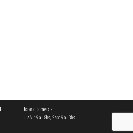
8
Horario comercial:
Lu a Vi : 9 a 18hs, Sab: 9 a 13hs.