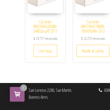
Car.toner
Car.toner
BROTHER,DR880-
BROTHER,TN880-
3460,Dru,Al*2511
TN3479,Alte 2512
$
20.717
$
22.273
IVA Incluido
IVA Incluido
Leer más
Añadir al carrito
0
San Lorenzo 2280, San Martin.
6080
Buenos Aires.