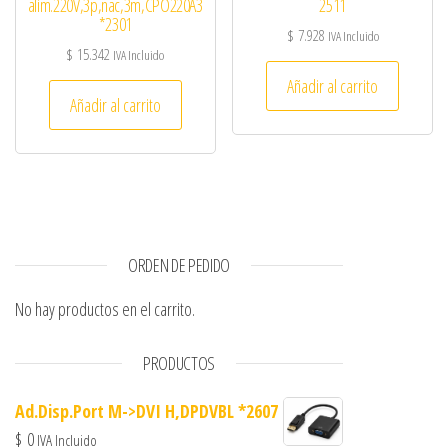
alim.220V,3p,nac,3m,CPO220A3
2511
*2301
$
7.928
IVA Incluido
$
15.342
IVA Incluido
Añadir al carrito
Añadir al carrito
ORDEN DE PEDIDO
No hay productos en el carrito.
PRODUCTOS
Ad.Disp.Port M->DVI H,DPDVBL *2607
$
0
IVA Incluido