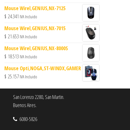
Mouse Wirel,GENIUS,NX-7125
$
24.341
IVA Incluido
Mouse Wirel,GENIUS,NX-7015
$
21.653
IVA Incluido
Mouse Wirel,GENIUS,NX-8000S
$
18.513
IVA Incluido
Mouse Opti,NOGA,ST-WINDX,GAMER
$
25.157
IVA Incluido
San Lorenzo 2280, San Martin.
Buenos Aires.
6080-5826