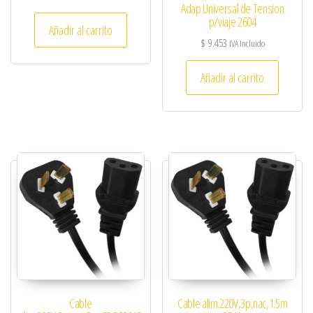
Adap.Universal de Tension
p/viaje 2604
Añadir al carrito
$
9.453
IVA Incluido
Añadir al carrito
Cable
Cable alim.220V,3p,nac,1.5m