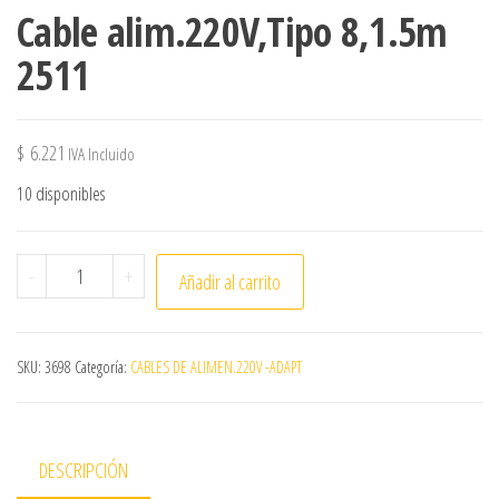
Cable alim.220V,Tipo 8,1.5m
2511
$
6.221
IVA Incluido
10 disponibles
Cable alim.220V,Tipo 8,1.5m 2511 cantidad
-
+
Añadir al carrito
SKU:
3698
Categoría:
CABLES DE ALIMEN.220V -ADAPT
DESCRIPCIÓN