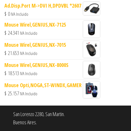
Ad.Disp.Port M->DVI H,DPDVBL *2607
$
0
IVA Incluido
Mouse Wirel,GENIUS,NX-7125
$
24.341
IVA Incluido
Mouse Wirel,GENIUS,NX-7015
$
21.653
IVA Incluido
Mouse Wirel,GENIUS,NX-8000S
$
18.513
IVA Incluido
Mouse Opti,NOGA,ST-WINDX,GAMER
$
25.157
IVA Incluido
San Lorenzo 2280, San Martin.
Buenos Aires.