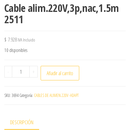
Cable alim.220V,3p,nac,1.5m
2511
$
7.928
IVA Incluido
10 disponibles
Cable alim.220V,3p,nac,1.5m 2511 cantidad
-
+
Añadir al carrito
SKU:
3694
Categoría:
CABLES DE ALIMEN.220V -ADAPT
DESCRIPCIÓN