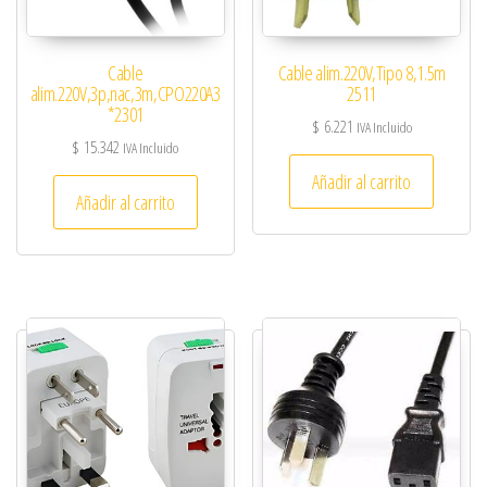
Cable
Cable alim.220V,Tipo 8,1.5m
alim.220V,3p,nac,3m,CPO220A3
2511
*2301
$
6.221
IVA Incluido
$
15.342
IVA Incluido
Añadir al carrito
Añadir al carrito