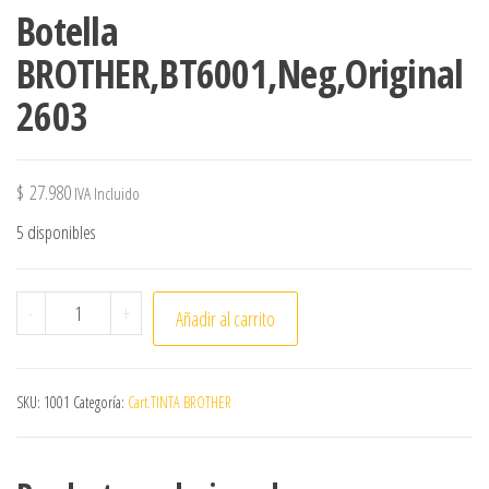
Botella
BROTHER,BT6001,Neg,Original
2603
$
27.980
IVA Incluido
5 disponibles
Botella BROTHER,BT6001,Neg,Original 2603 cantidad
-
+
Añadir al carrito
SKU:
1001
Categoría:
Cart.TINTA BROTHER