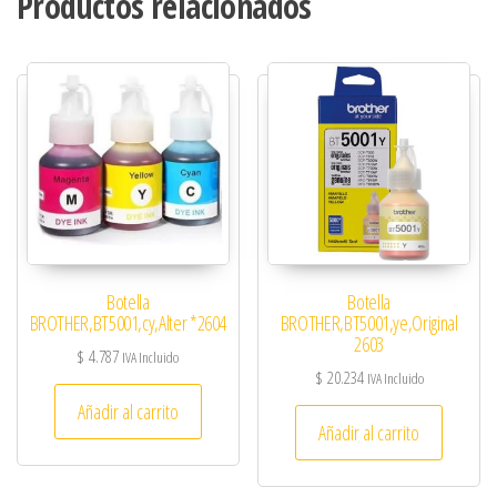
Productos relacionados
Botella
Botella
BROTHER,BT5001,cy,Alter *2604
BROTHER,BT5001,ye,Original
2603
$
4.787
IVA Incluido
$
20.234
IVA Incluido
Añadir al carrito
Añadir al carrito