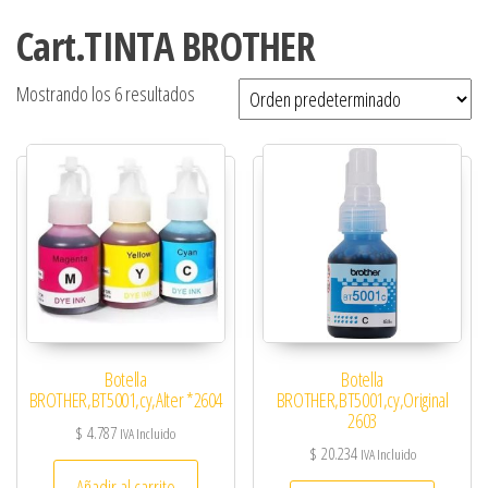
Cart.TINTA BROTHER
Mostrando los 6 resultados
Botella
Botella
BROTHER,BT5001,cy,Alter *2604
BROTHER,BT5001,cy,Original
2603
$
4.787
IVA Incluido
$
20.234
IVA Incluido
Añadir al carrito