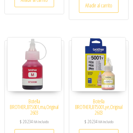
Añadir al carrito
Botella
Botella
BROTHER,BT5001,ma,Original
BROTHER,BT5001,ye,Original
2603
2603
$
20.234
$
20.234
IVA Incluido
IVA Incluido