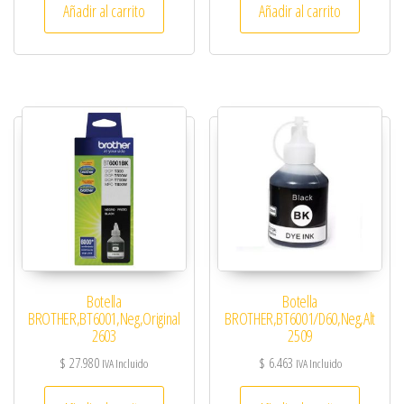
Añadir al carrito
Añadir al carrito
Botella
Botella
BROTHER,BT6001,Neg,Original
BROTHER,BT6001/D60,Neg,Alt
2603
2509
$
27.980
$
6.463
IVA Incluido
IVA Incluido