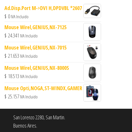
Ad.Disp.Port M->DVI H,DPDVBL *2607
$
0
IVA Incluido
Mouse Wirel,GENIUS,NX-7125
$
24.341
IVA Incluido
Mouse Wirel,GENIUS,NX-7015
$
21.653
IVA Incluido
Mouse Wirel,GENIUS,NX-8000S
$
18.513
IVA Incluido
Mouse Opti,NOGA,ST-WINDX,GAMER
$
25.157
IVA Incluido
San Lorenzo 2280, San Martin.
Buenos Aires.