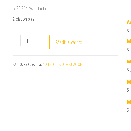
$
20.264
IVA Incluido
2 disponibles
A
$
Soporte TV,14a42,TVS-ARM-14-42I *2601 cantidad
-
+
M
Añadir al carrito
$
M
SKU:
0283
Categoría:
ACCESORIOS COMPUTACION
$
M
$
M
$