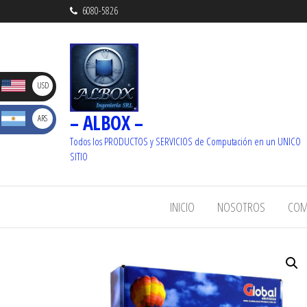
6080-5826
D
USD
– ALBOX –
S
ARS
_ U$S
Dolare
Todos los PRODUCTOS y SERVICIOS de Computación en un UNICO
_ $
SITIO
s
Pesos
INICIO
NOSOTROS
COM