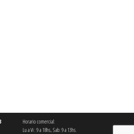
8
Horario comercial:
Lu a Vi : 9 a 18hs, Sab: 9 a 13hs.