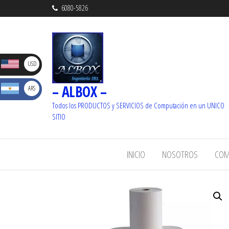
6080-5826
D
USD
– ALBOX –
S
ARS
_ U$S
Dolare
Todos los PRODUCTOS y SERVICIOS de Computación en un UNICO
_ $
SITIO
s
Pesos
INICIO
NOSOTROS
COM