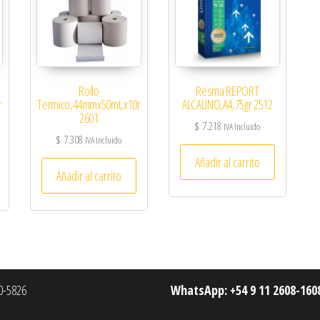
Rollo
Resma REPORT
r
Termico,44mmx50mt,x10r
ALCALINO,A4,75gr 2512
2601
$
7.218
IVA Incluido
$
7.308
IVA Incluido
Añadir al carrito
Añadir al carrito
-5826
WhatsApp: +54 9 11 2608-160