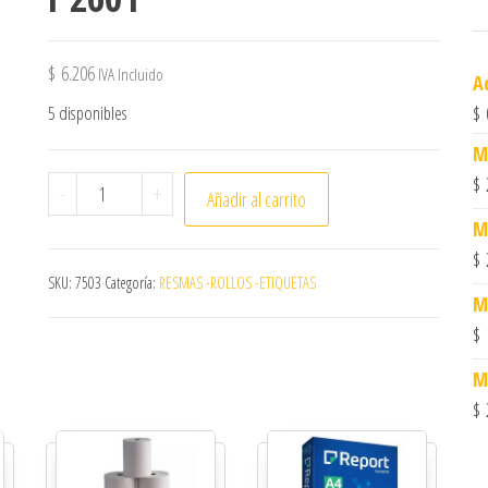
$
6.206
IVA Incluido
A
5 disponibles
$
M
$
Rollo Termico,57mmx30mt,x10r 2601 cantidad
-
+
Añadir al carrito
M
$
SKU:
7503
Categoría:
RESMAS -ROLLOS -ETIQUETAS
M
$
M
$