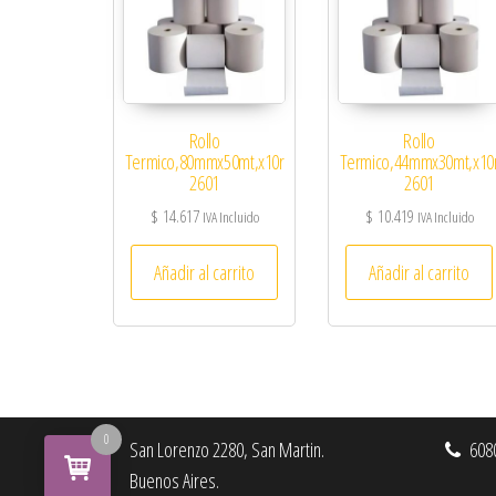
Rollo
Rollo
Termico,80mmx50mt,x10r
Termico,44mmx30mt,x10
2601
2601
$
14.617
$
10.419
IVA Incluido
IVA Incluido
Añadir al carrito
Añadir al carrito
0
San Lorenzo 2280, San Martin.
6080
Buenos Aires.