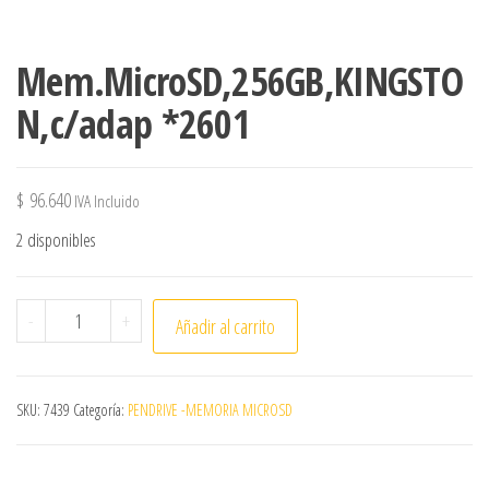
Mem.MicroSD,256GB,KINGSTO
N,c/adap *2601
$
96.640
IVA Incluido
2 disponibles
Mem.MicroSD,256GB,KINGSTON,c/adap *2601 cantidad
-
+
Añadir al carrito
SKU:
7439
Categoría:
PENDRIVE -MEMORIA MICROSD