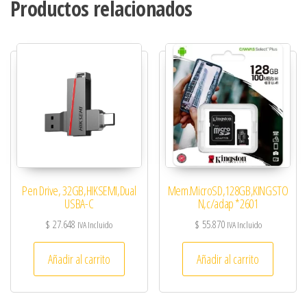
Productos relacionados
Pen Drive, 32GB,HIKSEMI,Dual
Mem.MicroSD,128GB,KINGSTO
USBA-C
N,c/adap *2601
$
27.648
$
55.870
IVA Incluido
IVA Incluido
Añadir al carrito
Añadir al carrito