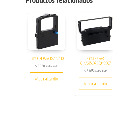
Productos relacionados
Cinta OKIDATA 182 *2410
Cinta HASAR
614/615,DP600 *2507
$
5.980
IVA Incluido
$
6.085
IVA Incluido
Añadir al carrito
Añadir al carrito