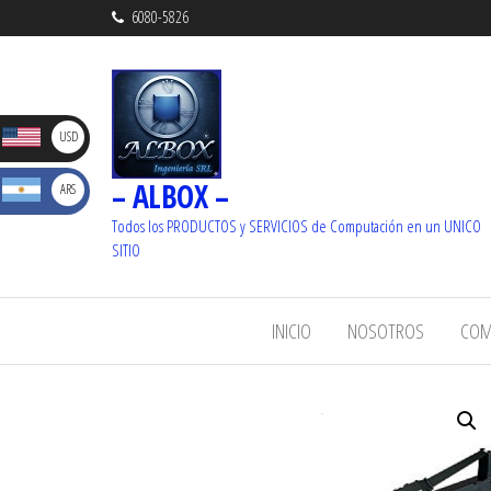
6080-5826
D
USD
– ALBOX –
S
ARS
_ U$S
Dolare
Todos los PRODUCTOS y SERVICIOS de Computación en un UNICO
_ $
SITIO
s
Pesos
INICIO
NOSOTROS
COM