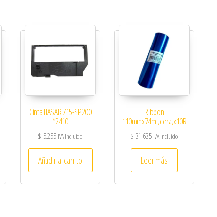
Cinta HASAR 715-SP200
Ribbon
*2410
110mmx74mt,cera,x10R
$
5.255
$
31.635
IVA Incluido
IVA Incluido
Añadir al carrito
Leer más