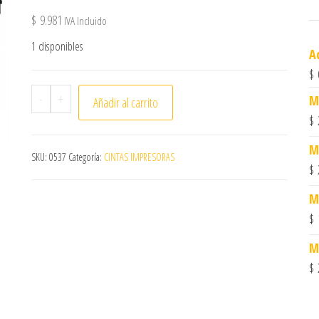
$
9.981
IVA Incluido
1 disponibles
A
$
Cinta EPSON FX-2190,Alternativa 2605 cantidad
-
+
M
Añadir al carrito
$
M
SKU:
0537
Categoría:
CINTAS IMPRESORAS
$
M
$
M
$