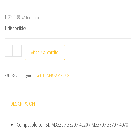
$
23.088
IVA Incluido
1 disponibles
Cart.ton.SAMSUNG,D203S,3k,Alternativo cantidad
-
+
Añadir al carrito
SKU:
3320
Categoría:
Cart. TONER SAMSUNG
DESCRIPCIÓN
Compatible con SL-M3320 / 3820 / 4020 / M3370 / 3870 / 4070