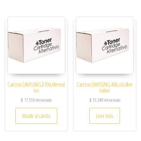
Cart.ton.SAMSUNG,D104,Alternat
Cart.ton.SAMSUNG,406,col,Alter
ivo
nativo
$
17.516
$
51.340
IVA Incluido
IVA Incluido
Añadir al carrito
Leer más