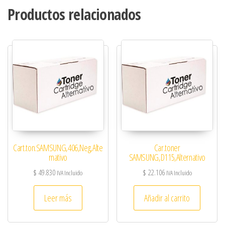
Productos relacionados
Cart.ton.SAMSUNG,406,Neg,Alte
Car.toner
rnativo
SAMSUNG,D115,Alternativo
$
49.830
$
22.106
IVA Incluido
IVA Incluido
Leer más
Añadir al carrito