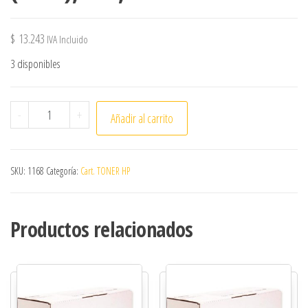
$
13.243
IVA Incluido
3 disponibles
Car.toner HP,W1500A,(150A),s/ch,Alt*2604 cantidad
-
+
Añadir al carrito
SKU:
1168
Categoría:
Cart. TONER HP
Productos relacionados