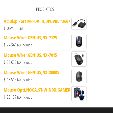
PRODUCTOS
Ad.Disp.Port M->DVI H,DPDVBL *2607
$
0
IVA Incluido
Mouse Wirel,GENIUS,NX-7125
$
24.341
IVA Incluido
Mouse Wirel,GENIUS,NX-7015
$
21.653
IVA Incluido
Mouse Wirel,GENIUS,NX-8000S
$
18.513
IVA Incluido
Mouse Opti,NOGA,ST-WINDX,GAMER
$
25.157
IVA Incluido