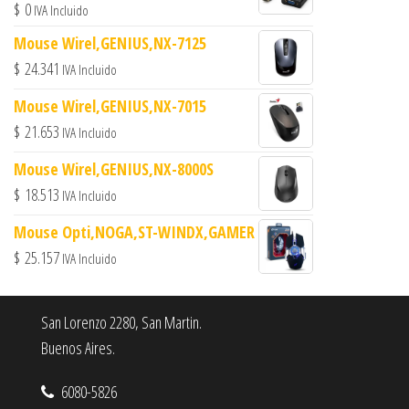
$
0
IVA Incluido
Mouse Wirel,GENIUS,NX-7125
$
24.341
IVA Incluido
Mouse Wirel,GENIUS,NX-7015
$
21.653
IVA Incluido
Mouse Wirel,GENIUS,NX-8000S
$
18.513
IVA Incluido
Mouse Opti,NOGA,ST-WINDX,GAMER
$
25.157
IVA Incluido
San Lorenzo 2280, San Martin.
Buenos Aires.
6080-5826