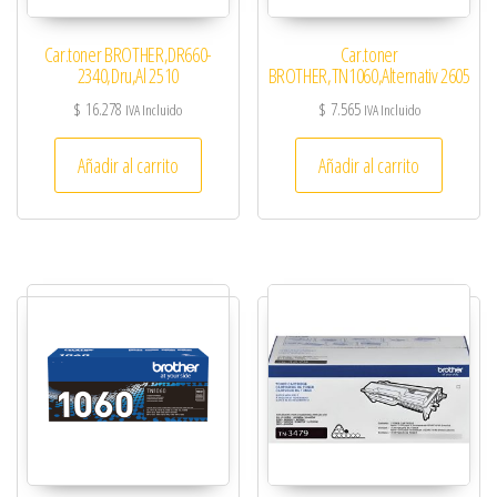
Car.toner BROTHER,DR660-
Car.toner
2340,Dru,Al 2510
BROTHER,TN1060,Alternativ 2605
$
16.278
$
7.565
IVA Incluido
IVA Incluido
Añadir al carrito
Añadir al carrito