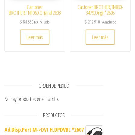
Car.toner
Car.toner BROTHER,TN880-
BROTHER,TN1060,Original 2603
3479,Origin*2605
$
84.560
$
212.910
IVA Incluido
IVA Incluido
Leer más
Leer más
ORDEN DE PEDIDO
No hay productos en el carrito.
PRODUCTOS
Ad.Disp.Port M->DVI H,DPDVBL *2607