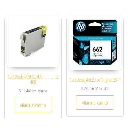
Cart.DeskJ.#950XL,N,Alt………….2
Cart.DeskJ.#662,col,Original 2511
408
$
28.056
IVA Incluido
$
12.442
IVA Incluido
Añadir al carrito
Añadir al carrito