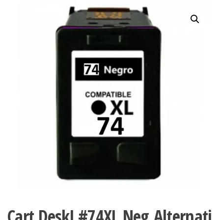
Cart.DeskJ.#74XL,Neg,Alternati