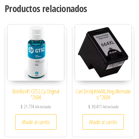
Productos relacionados
Botella HP,GT52,Cy,Original
Cart.DeskJ.#664XL,Neg,Alternativ
*2604
o *2604
$
21.774
$
30.411
IVA Incluido
IVA Incluido
Añadir al carrito
Añadir al carrito