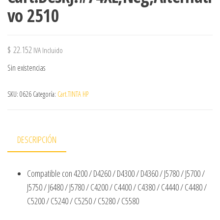
vo 2510
$
22.152
IVA Incluido
Sin existencias
SKU:
0626
Categoría:
Cart.TINTA HP
DESCRIPCIÓN
Compatible con 4200 / D4260 / D4300 / D4360 / J5780 / J5700 /
J5750 / J6480 / J5780 / C4200 / C4400 / C4380 / C4440 / C4480 /
C5200 / C5240 / C5250 / C5280 / C5580