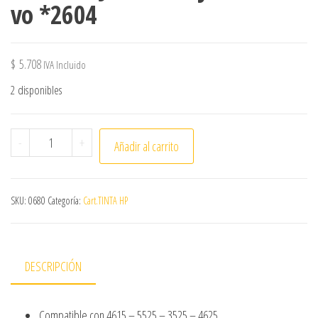
vo *2604
$
5.708
IVA Incluido
2 disponibles
Cart.DeskJ.#670XL,cy,Alternativo *2604 cantidad
-
+
Añadir al carrito
SKU:
0680
Categoría:
Cart.TINTA HP
DESCRIPCIÓN
Compatible con 4615 – 5525 – 3525 – 4625