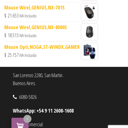
Mouse Wirel,GENIUS,NX-7015
$
21.653
IVA Incluido
Mouse Wirel,GENIUS,NX-8000S
$
18.513
IVA Incluido
Mouse Opti,NOGA,ST-WINDX,GAMER
$
25.157
IVA Incluido
San Lorenzo 2280, San Martin.
Buenos Aires.
6080-5826
WhatsApp: +54 9 11 2608-1608
0
Horario comercial: