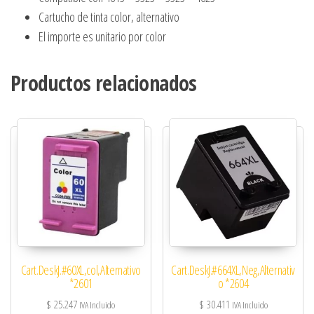
Cartucho de tinta color, alternativo
El importe es unitario por color
Productos relacionados
Cart.DeskJ.#60XL,col,Alternativo
Cart.DeskJ.#664XL,Neg,Alternativ
*2601
o *2604
$
25.247
$
30.411
IVA Incluido
IVA Incluido