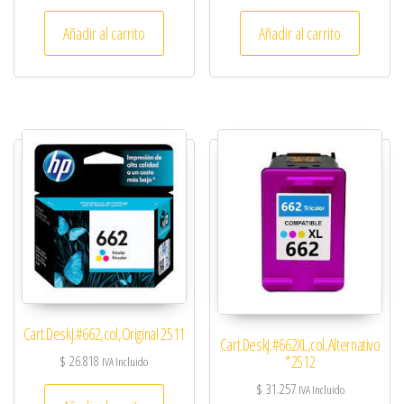
Añadir al carrito
Añadir al carrito
Cart.DeskJ.#662,col,Original 2511
Cart.DeskJ.#662XL,col,Alternativo
*2512
$
26.818
IVA Incluido
$
31.257
IVA Incluido