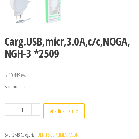
Carg.USB,micr,3.0A,c/c,NOGA,
NGH-3 *2509
$
10.449
IVA Incluido
5 disponibles
Carg.USB,micr,3.0A,c/c,NOGA,NGH-3 *2509 cantidad
-
+
Añadir al carrito
SKU:
2748
Categoría:
FUENTES DE ALIMENTACION