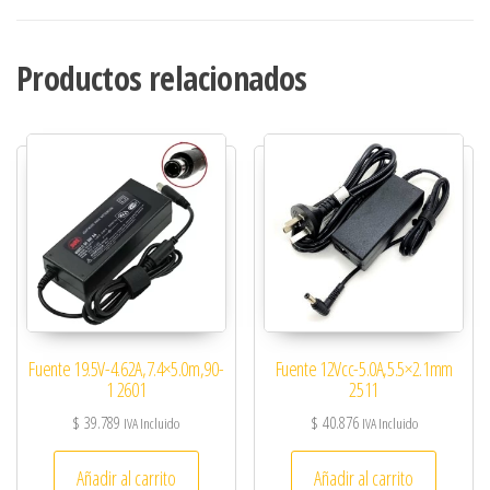
Productos relacionados
Fuente 19.5V-4.62A,7.4×5.0m,90-
Fuente 12Vcc-5.0A,5.5×2.1mm
1 2601
2511
$
39.789
$
40.876
IVA Incluido
IVA Incluido
Añadir al carrito
Añadir al carrito