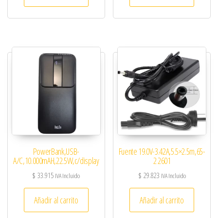
PowerBank,USB-
Fuente 19.0V-3.42A,5.5×2.5m,65-
A/C,10.000mAH,22.5W,c/display
2 2601
$
33.915
$
29.823
IVA Incluido
IVA Incluido
Añadir al carrito
Añadir al carrito