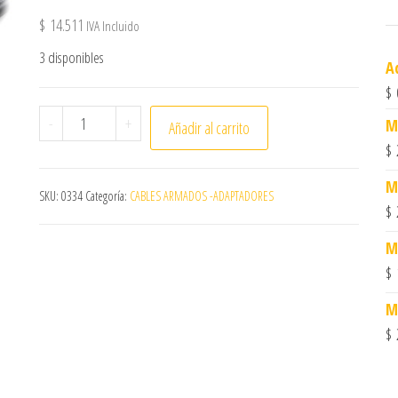
$
14.511
IVA Incluido
3 disponibles
A
$
Cab.HDMI M-microHDMI M, 1.5m 2509 cantidad
-
+
M
Añadir al carrito
$
M
SKU:
0334
Categoría:
CABLES ARMADOS -ADAPTADORES
$
M
$
M
$