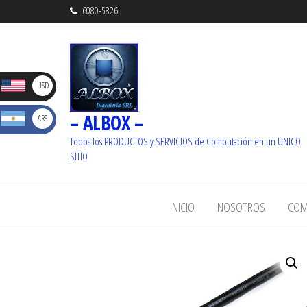
6080-5826
D
USD
– ALBOX –
S
ARS
_ U$S
Dolare
Todos los PRODUCTOS y SERVICIOS de Computación en un UNICO
_ $
SITIO
s
Pesos
INICIO
NOSOTROS
COM