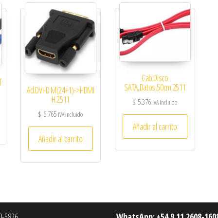
Cab.Disco
1
SATA,Datos,50cm 2511
Ad.DVI-D M(24+1)->HDMI
H 2511
$
5.376
IVA Incluido
$
6.765
IVA Incluido
Añadir al carrito
Añadir al carrito
-5826
WhatsApp: +54 9 11 2608-160