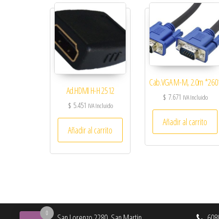
Cab.VGA M-M, 2.0m *260
Ad.HDMI H-H 2512
$
7.671
IVA Incluido
$
5.451
IVA Incluido
Añadir al carrito
Añadir al carrito
0
San Lorenzo 2280, San Martin.
6080