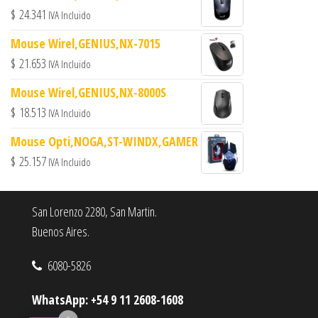
$
24.341
IVA Incluido
Mouse Wirel,GENIUS,NX-7015
$
21.653
IVA Incluido
Mouse Wirel,GENIUS,NX-8000S
$
18.513
IVA Incluido
Mouse Opti,NOGA,ST-WINDX,GAMER
$
25.157
IVA Incluido
San Lorenzo 2280, San Martin.
Buenos Aires.
6080-5826
WhatsApp: +54 9 11 2608-1608