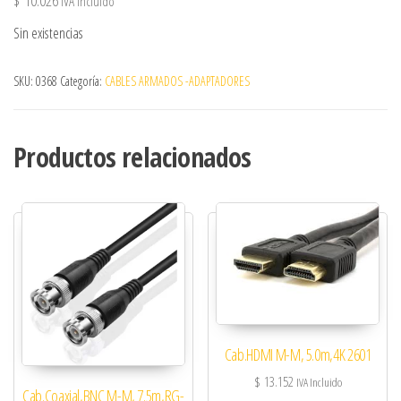
$
10.026
IVA Incluido
Sin existencias
SKU:
0368
Categoría:
CABLES ARMADOS -ADAPTADORES
Productos relacionados
Cab.HDMI M-M, 5.0m,4K 2601
$
13.152
IVA Incluido
Cab.Coaxial,BNC M-M, 7.5m,RG-