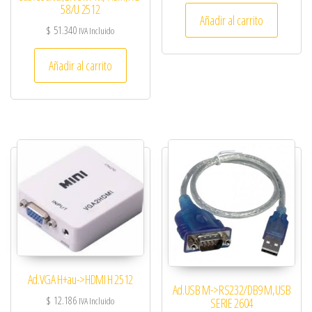
58/U 2512
Añadir al carrito
$
51.340
IVA Incluido
Añadir al carrito
Ad.VGA H+au->HDMI H 2512
Ad.USB M->RS232/DB9 M,USB
$
12.186
SERIE 2604
IVA Incluido