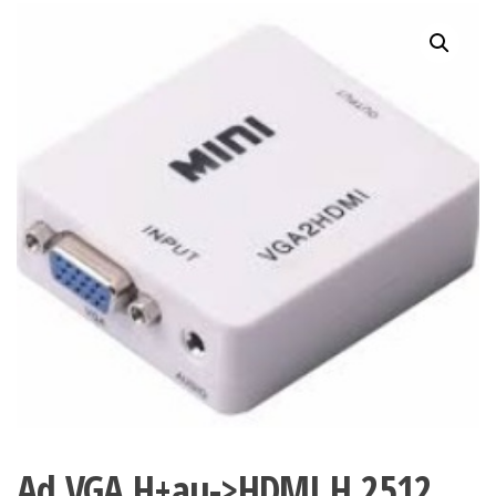
Ad.VGA H+au->HDMI H 2512