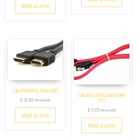
Añadir al carrito
Cab.HDMI M-M,10.0m 2601
Cab.Disco SATA,Datos,50cm
$
20.385
2511
IVA Incluido
$
5.376
IVA Incluido
Añadir al carrito
Añadir al carrito