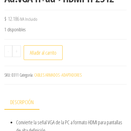
$
12.186
IVA Incluido
1 disponibles
Ad.VGA H+au->HDMI H 2512 cantidad
-
+
Añadir al carrito
SKU:
0311
Categoría:
CABLES ARMADOS -ADAPTADORES
DESCRIPCIÓN
Convierte la señal VGA de la PC a formato HDMI para pantallas
de alta definición.