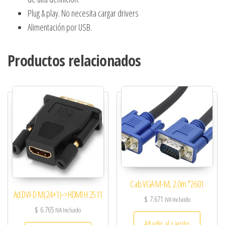
Plug & play. No necesita cargar drivers
Alimentación por USB.
Productos relacionados
Cab.VGA M-M, 2.0m *2601
Ad.DVI-D M(24+1)->HDMI H 2511
$
7.671
IVA Incluido
$
6.765
IVA Incluido
Añadir al carrito