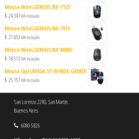
Mouse Wirel,GENIUS,NX-7125
$
24.341
IVA Incluido
Mouse Wirel,GENIUS,NX-7015
$
21.653
IVA Incluido
Mouse Wirel,GENIUS,NX-8000S
$
18.513
IVA Incluido
Mouse Opti,NOGA,ST-WINDX,GAMER
$
25.157
IVA Incluido
San Lorenzo 2280, San Martin.
Buenos Aires.
6080-5826