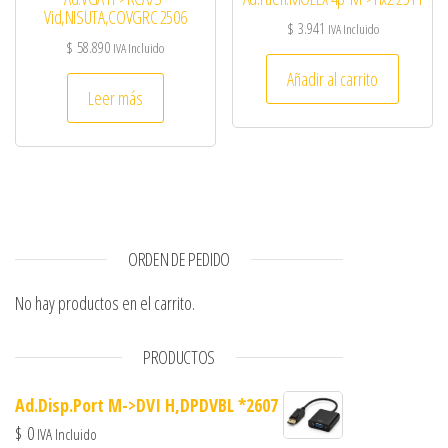
Vid,NISUTA,COVGRC 2506
$
3.941
IVA Incluido
$
58.890
IVA Incluido
Añadir al carrito
Leer más
ORDEN DE PEDIDO
No hay productos en el carrito.
PRODUCTOS
Ad.Disp.Port M->DVI H,DPDVBL *2607
$
0
IVA Incluido