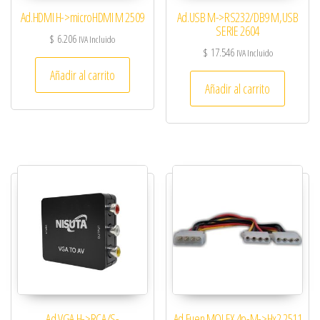
Ad.HDMI H->microHDMI M 2509
Ad.USB M->RS232/DB9 M,USB
SERIE 2604
$
6.206
IVA Incluido
$
17.546
IVA Incluido
Añadir al carrito
Añadir al carrito
Ad.VGA H->RCA/S-
Ad.Fuen.MOLEX 4p-M->Hx2 2511