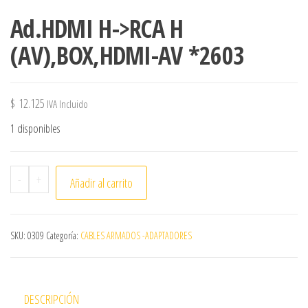
Ad.HDMI H->RCA H
(AV),BOX,HDMI-AV *2603
$
12.125
IVA Incluido
1 disponibles
Ad.HDMI H->RCA H (AV),BOX,HDMI-AV *2603 cantidad
-
+
Añadir al carrito
SKU:
0309
Categoría:
CABLES ARMADOS -ADAPTADORES
DESCRIPCIÓN