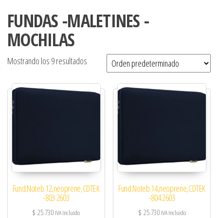
FUNDAS -MALETINES -
MOCHILAS
Mostrando los 9 resultados
Fund.Noteb.12,neoprene,CDTEK
Fund.Noteb.14,neoprene,CDTEK
-803 2603
-804 2603
$
25.730
$
25.730
IVA Incluido
IVA Incluido