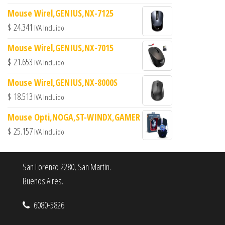
Mouse Wirel,GENIUS,NX-7125
$
24.341
IVA Incluido
Mouse Wirel,GENIUS,NX-7015
$
21.653
IVA Incluido
Mouse Wirel,GENIUS,NX-8000S
$
18.513
IVA Incluido
Mouse Opti,NOGA,ST-WINDX,GAMER
$
25.157
IVA Incluido
San Lorenzo 2280, San Martin.
Buenos Aires.
6080-5826