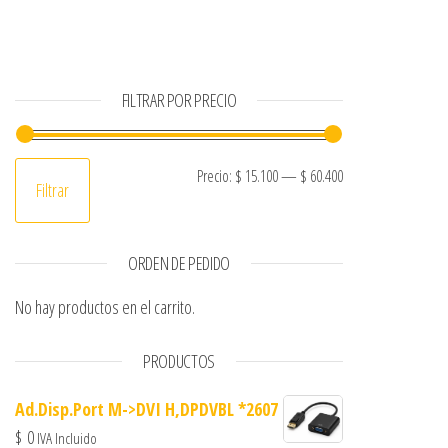
FILTRAR POR PRECIO
Precio mínimo
Precio máximo
Precio:
$ 15.100
—
$ 60.400
Filtrar
ORDEN DE PEDIDO
No hay productos en el carrito.
PRODUCTOS
Ad.Disp.Port M->DVI H,DPDVBL *2607
$
0
IVA Incluido