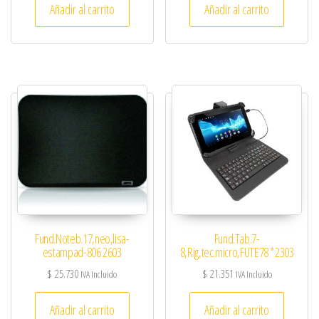
Añadir al carrito
Añadir al carrito
Fund.Noteb.17,neo,lisa-
Fund.Tab.7-
estampad-806 2603
8,Rig,tec.micro,FUTE78 *2303
$
25.730
$
21.351
IVA Incluido
IVA Incluido
Añadir al carrito
Añadir al carrito