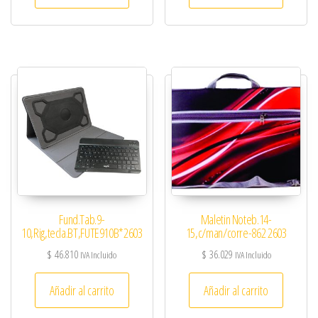
Fund.Tab.9-
Maletin Noteb.14-
10,Rig,tecla.BT,FUTE910B*2603
15,c/man/corre-862 2603
$
46.810
$
36.029
IVA Incluido
IVA Incluido
Añadir al carrito
Añadir al carrito