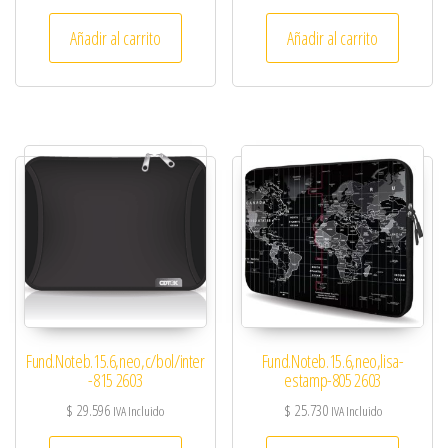
Añadir al carrito
Añadir al carrito
Fund.Noteb.15.6,neo,c/bol/inter
Fund.Noteb.15.6,neo,lisa-
-815 2603
estamp-805 2603
$
29.596
$
25.730
IVA Incluido
IVA Incluido