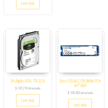
Leer más
Dis.Rigido SATA, 1TB 2510
Disco SSD,M.2,1TB,NVMe PCIe
4.0 *2603
$
107.210
IVA Incluido
$
359.380
IVA Incluido
Leer más
Leer más