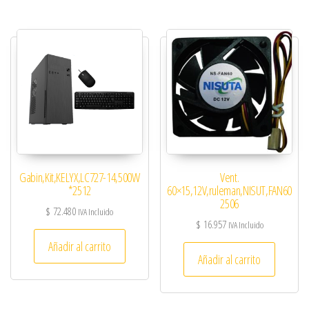
Gabin,Kit,KELYX,LC727-14,500W
Vent.
*2512
60×15,12V,ruleman,NISUT,FAN60
2506
$
72.480
IVA Incluido
$
16.957
IVA Incluido
Añadir al carrito
Añadir al carrito