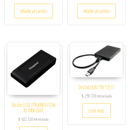
Añadir al carrito
Añadir al carrito
Dis.Ext,USB,1TB *2511
$
259.720
IVA Incluido
Dis.Ext,SSD,1TB,KINGSTON
XS1000 2601
Leer más
$
622.120
IVA Incluido