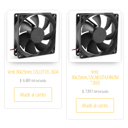
Vent. 80x25mm,12V,LETOS 2604
Vent.
80x25mm,12V,NISUTA,FAN3M
$
6.689
IVA Incluido
*2603
$
7.897
IVA Incluido
Añadir al carrito
Añadir al carrito