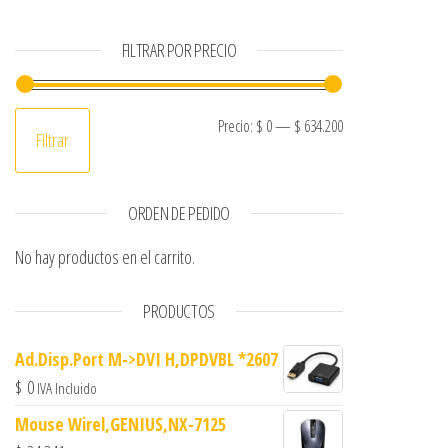
FILTRAR POR PRECIO
Precio mínimo
Precio máximo
Precio:
$ 0
—
$ 634.200
Filtrar
ORDEN DE PEDIDO
No hay productos en el carrito.
PRODUCTOS
Ad.Disp.Port M->DVI H,DPDVBL *2607
$
0
IVA Incluido
Mouse Wirel,GENIUS,NX-7125