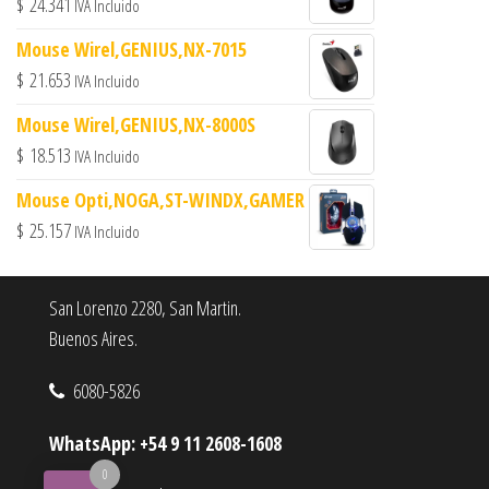
$
24.341
IVA Incluido
Mouse Wirel,GENIUS,NX-7015
$
21.653
IVA Incluido
Mouse Wirel,GENIUS,NX-8000S
$
18.513
IVA Incluido
Mouse Opti,NOGA,ST-WINDX,GAMER
$
25.157
IVA Incluido
San Lorenzo 2280, San Martin.
Buenos Aires.
6080-5826
WhatsApp: +54 9 11 2608-1608
0