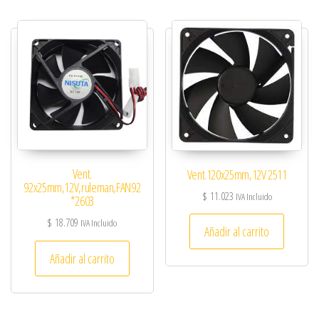
Vent.
Vent.120x25mm,12V 2511
92x25mm,12V,ruleman,FAN92
$
11.023
IVA Incluido
*2603
$
18.709
IVA Incluido
Añadir al carrito
Añadir al carrito