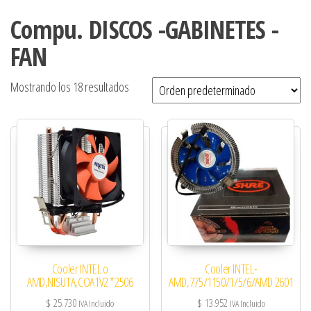
Compu. DISCOS -GABINETES -
FAN
Mostrando los 18 resultados
Cooler INTEL o
Cooler INTEL-
AMD,NISUTA,COA1V2 *2506
AMD,775/1150/1/5/6/AMD 2601
$
25.730
$
13.952
IVA Incluido
IVA Incluido