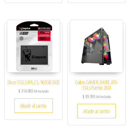
Disco SSD,SATA,2.5, 960GB 2602
Gabin,GAMER,SHURE,ATX-
134,s/fuente 2601
$
314.080
IVA Incluido
$
89.090
IVA Incluido
Añadir al carrito
Añadir al carrito