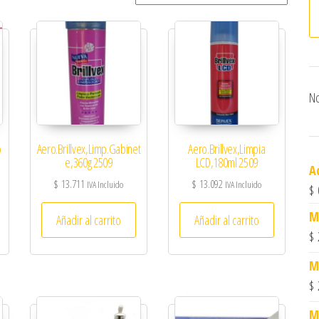
No
o
Aero.Brillvex,Limp.Gabinet
Aero.Brillvex,Limpia
e,360g 2509
LCD,180ml 2509
A
$
13.711
$
13.092
IVA Incluido
IVA Incluido
$
M
Añadir al carrito
Añadir al carrito
$
M
$
M