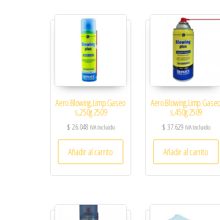
Aero.Blowing,Limp.Gaseo
Aero.Blowing,Limp.Gase
s,250g 2509
s,450g 2509
$
26.048
$
37.629
IVA Incluido
IVA Incluido
Añadir al carrito
Añadir al carrito