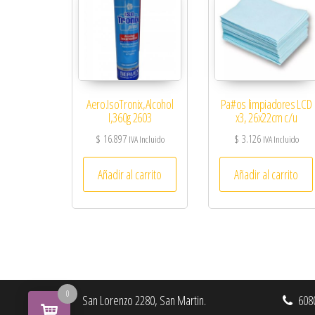
Aero.IsoTronix,Alcohol
Pa#os limpiadores LCD
I,360g 2603
x3, 26x22cm c/u
$
16.897
$
3.126
IVA Incluido
IVA Incluido
Añadir al carrito
Añadir al carrito
0
San Lorenzo 2280, San Martin.
6080