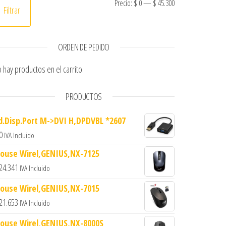
Precio mínimo
Precio máximo
Precio:
$ 0
—
$ 45.300
Filtrar
ORDEN DE PEDIDO
 hay productos en el carrito.
PRODUCTOS
d.Disp.Port M->DVI H,DPDVBL *2607
0
IVA Incluido
ouse Wirel,GENIUS,NX-7125
24.341
IVA Incluido
ouse Wirel,GENIUS,NX-7015
21.653
IVA Incluido
ouse Wirel,GENIUS,NX-8000S