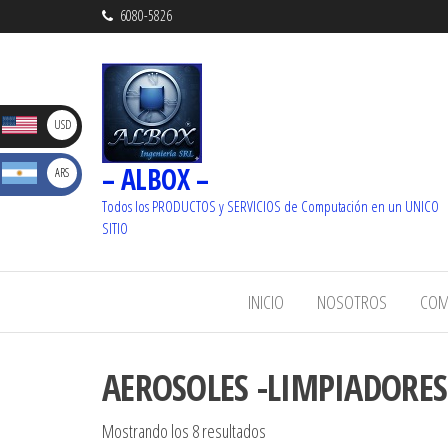
6080-5826
D
USD
– ALBOX –
S
ARS
_ U$S
Dolare
Todos los PRODUCTOS y SERVICIOS de Computación en un UNICO
_ $
SITIO
s
Pesos
INICIO
NOSOTROS
COM
AEROSOLES -LIMPIADORES
Mostrando los 8 resultados