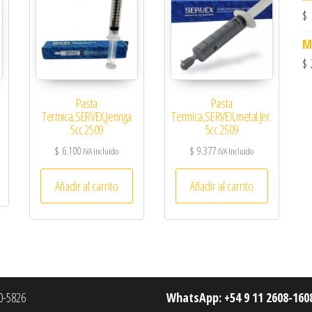
$
M
$
Pasta
Pasta
Termica,SERVEX,Jeringa
Termica,SERVEX,metal.Jer.
5cc 2509
5cc 2509
$
6.100
$
9.377
IVA Incluido
IVA Incluido
Añadir al carrito
Añadir al carrito
-5826
WhatsApp: +54 9 11 2608-160